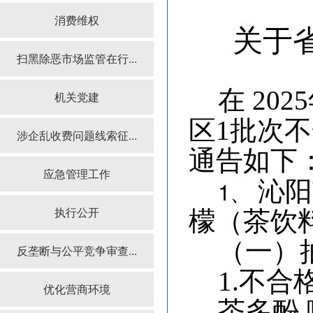
消费维权
关于
扫黑除恶市场监管在行...
在 2
机关党建
区
1
批次不
涉企乱收费问题线索征...
通
告如下
应急管理工作
1、 
沁阳
执行公开
檬（茶饮
（一）
反垄断与公平竞争审查...
1.不合
优化营商环境
茶多酚