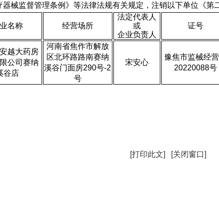
疗器械监督管理条例》等法律法规有关规定，注销以下单位《第
法定代表人
业名称
经营场所
或
证号
企业负责人
河南省焦作市解放
安越大药房
区北环路路南赛纳
豫焦市监械经营
限公司赛纳
宋安心
溪谷门面房
290
号
-2
20220088
号
溪谷店
号
[打印此文]
[关闭窗口]