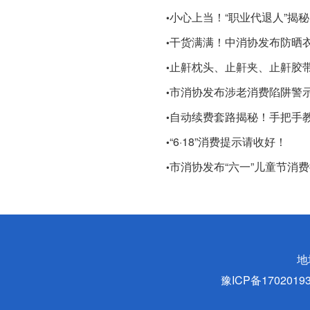
​小心上当！“职业代退人”揭秘
•
干货满满！中消协发布防晒
•
止鼾枕头、止鼾夹、止鼾胶带
•
市消协发布涉老消费陷阱警
•
自动续费套路揭秘！手把手
•
“6·18”消费提示请收好！
•
市消协发布“六一”儿童节消
•
地
豫ICP备170201